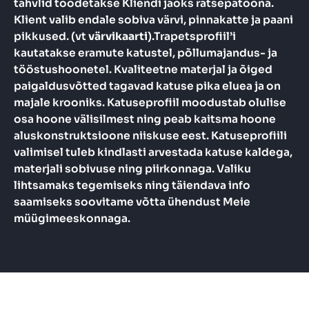
tahvlid toodetakse Kliendi jaoks rätsepatööna.
Klient valib endale sobiva värvi, pinnakatte ja paani
pikkused. (vt
värvikaarti
).Trapetsprofiil’i
kautatakse eramute katustel, põllumajandus- ja
tööstushoonetel. Kvaliteetne materjal ja õiged
paigaldusvõtted tagavad katuse pika eluea ja on
majale krooniks. Katuseprofiil moodustab olulise
osa hoone välisilmest ning peab kaitsma hoone
aluskonstruktsioone niiskuse eest. Katuseprofiili
valimisel tuleb kindlasti arvestada katuse kaldega,
materjali sobivuse ning piirkonnaga. Valiku
lihtsamaks tegemiseks ning täiendava info
saamiseks soovitame võtta ühendust Meie
müügimeeskonnaga.