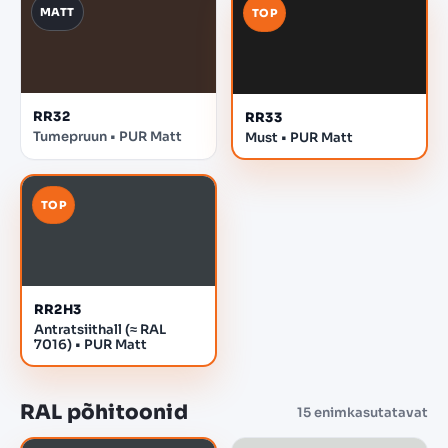
MATT
TOP
RR32
RR33
Tumepruun • PUR Matt
Must • PUR Matt
TOP
RR2H3
Antratsiithall (≈ RAL
7016) • PUR Matt
RAL põhitoonid
15 enimkasutatavat