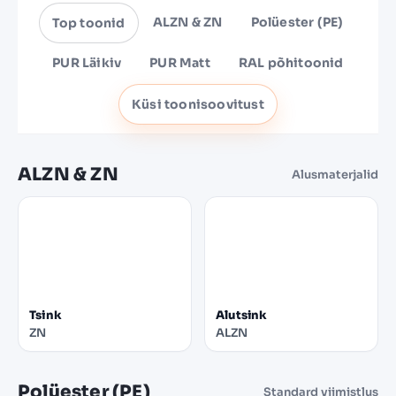
ALZN & ZN
Polüester (PE)
Top toonid
PUR Läikiv
PUR Matt
RAL põhitoonid
Küsi toonisoovitust
ALZN & ZN
Alusmaterjalid
Tsink
Alutsink
ZN
ALZN
Polüester (PE)
Standard viimistlus