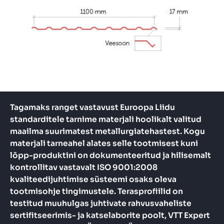
Tagamaks ranget vastavust Euroopa Liidu
standarditele tarnime materjali hoolikalt valitud
maailma suurimatest metallurgiatehastest. Kogu
materjali tarneahel alates selle tootmisest kuni
lõpp-produktini on dokumenteeritud ja hilisemalt
kontrollitav vastavalt ISO 9001:2008
kvaliteedijuhtimise süsteemi osaks oleva
tootmisohje tingimustele. Terasprofiilid on
testitud muuhulgas juhtivate rahvusvaheliste
sertifitseerimis- ja katselaborite poolt, VTT Expert