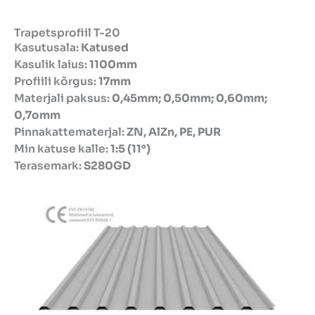
Trapetsprofiil T-20
Kasutusala:
Katused
Kasulik laius:
1100mm
Profiili kõrgus:
17mm
Materjali paksus:
0,45mm; 0,50mm; 0,60mm;
0,7omm
Pinnakattematerjal:
ZN, AlZn, PE, PUR
Min katuse kalle:
1:5 (11°)
Terasemark:
S280GD