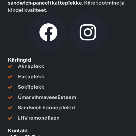
sandwich‑paneeli katteplekke
. Kiire tootmine ja
kindel kvaliteet.
F
I
a
n
c
s
Kiirlingid
Aknaplekk
e
t
Harjaplekk
Sokliplekk
b
a
Ümar vihmaveesüsteem
o
g
Sandwich hoone plekid
LHV remondilaen
o
r
Kontakt