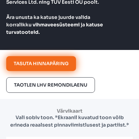
Services Ltd. ning TÜV Eesti OÜ poolt.
Ära unusta ka katuse juurde valida
korralikku
vihmaveesüsteemi
ja
katuse
turvatooteid.
TASUTA HINNAPÄRING
TAOTLEN LHV REMONDILAENU
Värvikaart
Vali sobiv toon. *Ekraanil kuvatud toon võib
erineda reaalsest pinnaviimistlusest ja partiist.*