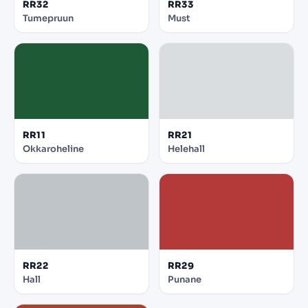
RR32
RR33
Tumepruun
Must
RR11
RR21
Okkaroheline
Helehall
RR22
RR29
Hall
Punane