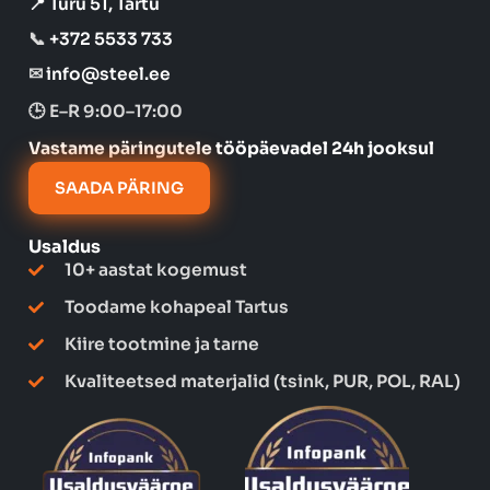
📍 Turu 51, Tartu
k
a
📞
+372 5533 733
✉
info@steel.ee
m
🕒 E–R 9:00–17:00
Vastame päringutele tööpäevadel 24h jooksul
SAADA PÄRING
Usaldus
10+ aastat kogemust
Toodame kohapeal Tartus
Kiire tootmine ja tarne
Kvaliteetsed materjalid (tsink, PUR, POL, RAL)