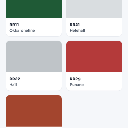
RR11
RR21
Okkaroheline
Helehall
RR22
RR29
Hall
Punane