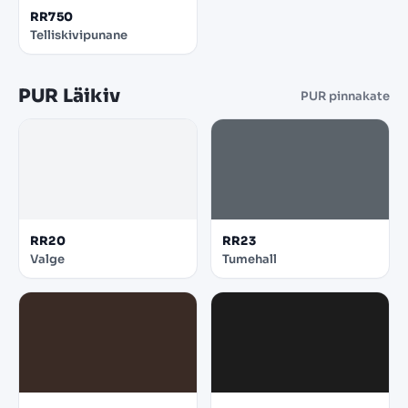
RR750
Telliskivipunane
PUR Läikiv
PUR pinnakate
RR20
RR23
Valge
Tumehall