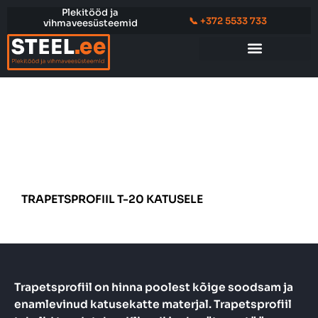
Skip
Plekitööd ja
📞 +372 5533 733
vihmaveesüsteemid
to
content
KATUSE HINNAPÄRING
TRAPETSPROFIIL T-20 KATUSELE
Trapetsprofiil on hinna poolest kõige soodsam ja
enamlevinud katusekatte materjal. Trapetsprofiil